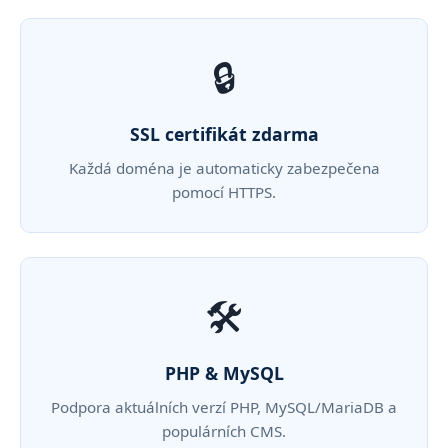
🔒
SSL certifikát zdarma
Každá doména je automaticky zabezpečena
pomocí HTTPS.
🛠️
PHP & MySQL
Podpora aktuálních verzí PHP, MySQL/MariaDB a
populárních CMS.