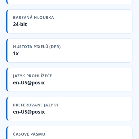
BAREVNÁ HLOUBKA
24-bit
HUSTOTA PIXELŮ (DPR)
1x
JAZYK PROHLÍŽEČE
en-US@posix
PREFEROVANÉ JAZYKY
en-US@posix
ČASOVÉ PÁSMO