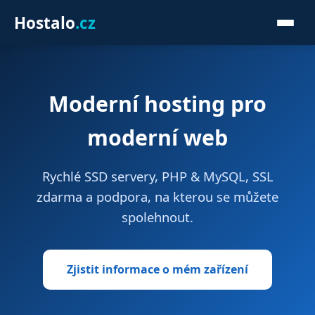
Hostalo
.cz
Služby
Moderní hosting pro
Detekce prohlížeče
moderní web
Kontakt
Rychlé SSD servery, PHP & MySQL, SSL
zdarma a podpora, na kterou se můžete
spolehnout.
Zjistit informace o mém zařízení